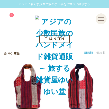
アジアに暮らす少数民族の手仕事を次世代に継承する
0
Menu
THA NGEN
46
新着順
価格順
全
商品