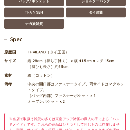
バッグ/ポシェット
ショルダーバッグ
THA NGEN
タイ雑貨
ナガ族雑貨
Spec
原産国
THAILAND（タイ王国）
サイズ
縦 28cm（持ち手除く） x 横 41.5cm x マチ 15cm
（肩ひも長さ）約65cm
素材
綿（コットン）
備考
中央の開口部はファスナータイプ、両サイドはマグネッ
トタイプ。
（バッグ内部）ファスナーポケット x 1
オープンポケット x 2
※当店で取扱う雑貨の多くは東南アジア諸国の職人の手による「ハン
ドメイド」です。これらの商品はひとつとして同じものは存在しませ
ん。形状・サイズ・色・模様に違いがあったり、もともとキズや汚れ