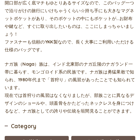
開口部が広く底マチもゆとりあるサイズなので、このバッグ一つ
で泊りがけの旅行にいけちゃうくらい☆持ち手にも大きなマグネ
ットポケットがあり、そのポケットの中にもポケットが…お財布
や鍵など、すぐに取り出したいものは、ここにしまっちゃいまし
ょう！
ファスナーも信頼のYKK製なので、長く大事にご利用いただける
仕様のバッグです。
ナガ族（Naga）族は、インド北東部のナガ丘陵のナガランド一
帯に暮らす、モンゴロイド系の民族です。ナガ族は勇猛果敢で知
られ、1980年代まで「首狩り」の風習があったことでも知られて
います。
現在では首狩りの風習はなくなりましたが、部族ごとに異なるデ
ザインのショールや、頭蓋骨をかたどったネックレスを身につけ
るなど、ナガ族としての誇りや伝統を垣間見ることができます。
Category