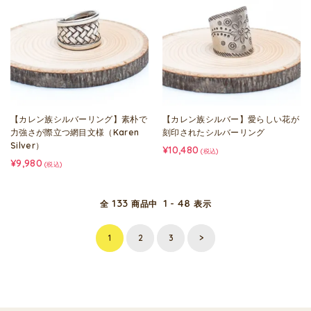
【カレン族シルバーリング】素朴で
【カレン族シルバー】愛らしい花が
力強さが際立つ網目文様（Karen
刻印されたシルバーリング
Silver）
¥10,480
(税込)
¥9,980
(税込)
133
1 - 48
全
商品中
表示
1
2
3
>