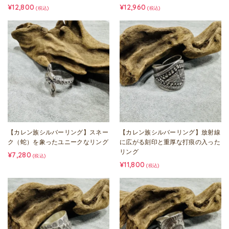
¥12,800
¥12,960
(税込)
(税込)
【カレン族シルバーリング】スネー
【カレン族シルバーリング】放射線
ク（蛇）を象ったユニークなリング
に広がる刻印と重厚な打痕の入った
リング
¥7,280
(税込)
¥11,800
(税込)