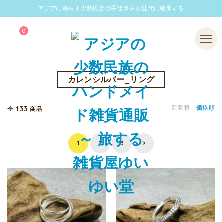
アジアに暮らす少数民族の手仕事を次世代に継承する
0
Menu
カレンシルバー_リング
133
新着順
価格順
全
商品
1
2
3
>