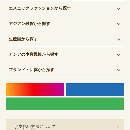
エスニックファッション
から探す
アジアン雑貨
から探す
生産国
から探す
アジアの少数民族
から探す
ブランド・団体
から探す
instagram
f
LI
お支払い方法について