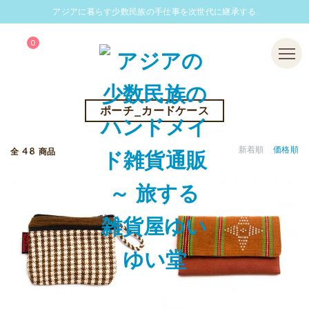
アジアに暮らす少数民族の手仕事を次世代に継承する
0
Menu
ポーチ_カードケース
48
新着順
価格順
全
商品