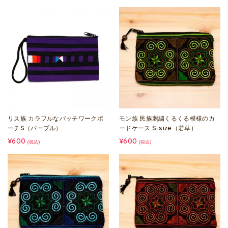
リス族 カラフルなパッチワークポ
モン族 民族刺繍くるくる模様のカ
ーチS（パープル）
ードケース S-size（若草）
¥600
¥600
(税込)
(税込)