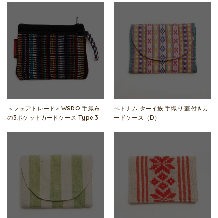
＜フェアトレード＞WSDO 手織布
ベトナム ターイ族 手織り 蓋付きカ
の3ポケットカードケース Type.3
ードケース（D）