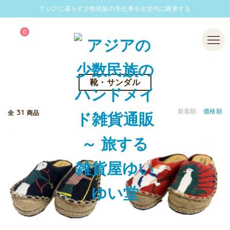
アジアに暮らす少数民族の手仕事を次世代に継承する
0
Menu
靴・サンダル
31
新着順
価格順
全
商品