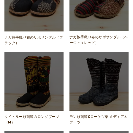
ナガ族手織り布のサボサンダル（ベ
ナガ族手織り布のサボサンダル（ブ
ージュｘレッド）
ラック）
タイ・ルー族刺繍のロングブーツ
モン族刺繍&ローケツ染 ミディアム
（M）
ブーツ