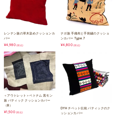
レンテン族の草木染めクッションカ
ナガ族 手織布と手刺繍のクッショ
バー
ンカバー Type.7
¥4,980
¥4,800
(税込)
(税込)
＜アウトレット＞ベトナム 黒モン
族 バティック クッションカバー
（B）
DYH チベット伝統 バティックのク
¥1,500
(税込)
ッションカバー