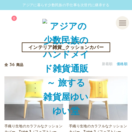
アジアに暮らす少数民族の手仕事を次世代に継承する
0
Menu
インテリア雑貨_クッションカバー
36
新着順
価格順
全
商品
手織り生地のカラフルなクッション
手織り生地のカラフルなクッション
カバー Type.3（フェアトレー
カバー Type.2（フェアトレー