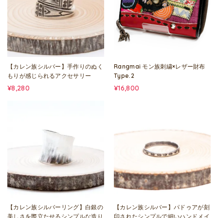
【カレン族シルバー】手作りのぬく
Rangmai モン族刺繍×レザー財布
もりが感じられるアクセサリー
Type.2
¥8,280
¥16,800
【カレン族シルバーリング】白銀の
【カレン族シルバー】パドゥアが刻
美しさを際立たせるシンプルな造り
印されたシンプルで細いハンドメイ