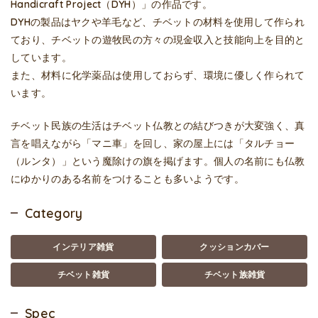
Handicraft Project（DYH）」の作品です。
DYHの製品はヤクや羊毛など、チベットの材料を使用して作られ
ており、チベットの遊牧民の方々の現金収入と技能向上を目的と
しています。
また、材料に化学薬品は使用しておらず、環境に優しく作られて
います。
チベット民族の生活はチベット仏教との結びつきが大変強く、真
言を唱えながら「マニ車」を回し、家の屋上には「タルチョー
（ルンタ）」という魔除けの旗を掲げます。個人の名前にも仏教
にゆかりのある名前をつけることも多いようです。
Category
インテリア雑貨
クッションカバー
チベット雑貨
チベット族雑貨
Spec