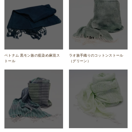
ベトナム 黒モン族の藍染め麻混ス
ラオ族手織りのコットンストール
トール
（グリーン）