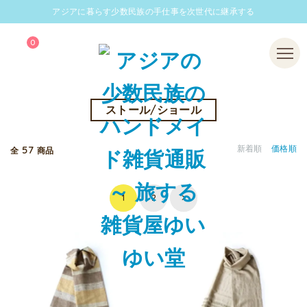
アジアに暮らす少数民族の手仕事を次世代に継承する
0
Menu
ストール/ショール
57
新着順
価格順
全
商品
1
2
>