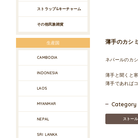
ストラップ&キーチャーム
その他民族雑貨
薄手のカシミヤ
生産国
CAMBODIA
ネパールのカシ
INDONESIA
薄手と聞くと
薄手であれば
LAOS
Category
MYANMAR
ストール
NEPAL
SRI LANKA