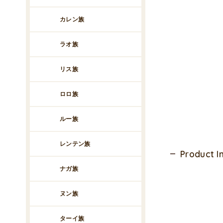
カレン族
ラオ族
リス族
ロロ族
ルー族
レンテン族
Product 
ナガ族
ヌン族
ターイ族