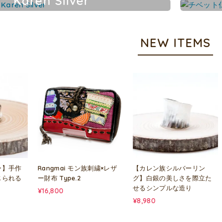
Karen Silver
カレンシルバーアクセサリー
NEW ITEMS
ー】手作
Rangmai モン族刺繍×レザ
【カレン族シルバーリン
じられる
ー財布 Type.2
グ】白銀の美しさを際立た
せるシンプルな造り
¥16,800
¥8,980