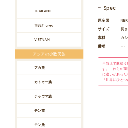
Spec
THAILAND
原産国
NE
TIBET
area
サイズ
長さ 
素材
カシ
VIETNAM
備考
---
アジアの少数民族
※当店で取扱う
アカ族
す。これらの商
に違いがあった
「世界にひとつ
カトゥー族
チャウマ族
チン族
モン族