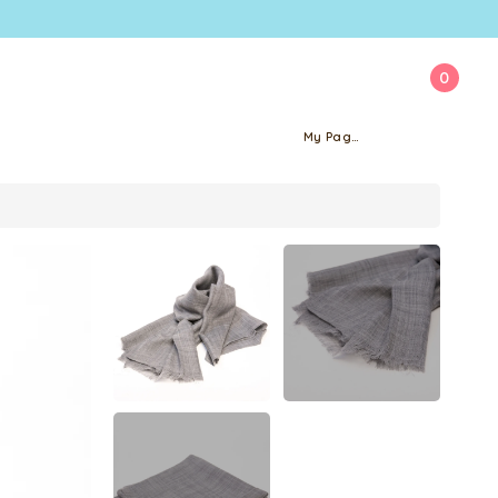
0
My Page