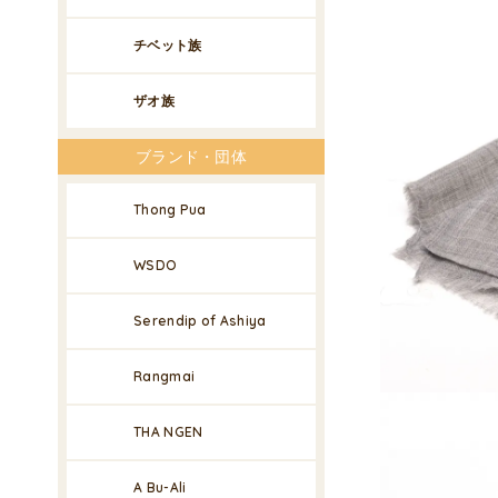
チベット族
ザオ族
ブランド・団体
Thong Pua
WSDO
Serendip of Ashiya
Rangmai
THA NGEN
A Bu-Ali