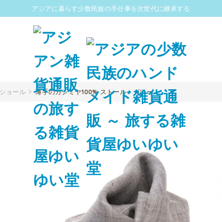
アジアに暮らす少数民族の手仕事を次世代に継承する
/ショール
薄手のカシミヤ100% ストール - グレー