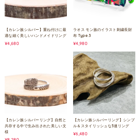
【カレン族シルバー】重ね付けに最
ラオス モン族のイラスト刺繍長財
適な細く美しいハンドメイドリング
布 Type.3
¥4,680
¥4,980
【カレン族シルバーリング】自然と
【カレン族シルバーリング】シンプ
共存する中で生み出された美しい文
ル＆スタイリッシュな3連リング
様
¥6,480
¥8,280