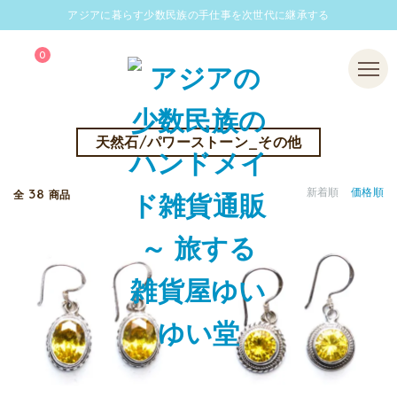
アジアに暮らす少数民族の手仕事を次世代に継承する
0
Menu
天然石/パワーストーン_その他
38
新着順
価格順
全
商品