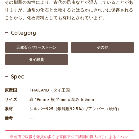
その樹脂の粘性により、古代の昆虫などが混入していることがあ
りますが、通常の化石と比較するとはるかにきれいに保存される
ことから、化石資料としても有用とされています。
Category
天然石/パワーストーン
その他
タイ雑貨
Spec
原産国
THAILAND（タイ王国）
サイズ
縦 19mm x 横 11mm x 厚み 6.5mm
素材
シルバー925（銀純度92.5%）/アンバー（琥珀）
備考
---
※当店で取扱う雑貨の多くは東南アジア諸国の職人の手による「ハン