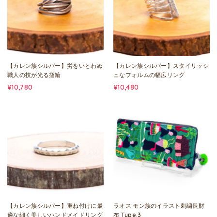
【カレン族シルバー】労をいとわぬ
【カレン族シルバー】スタイリッシ
職人の技が光る指輪
ュなフォルムの幅広リング
¥10,780
¥10,480
【カレン族シルバー】重ね付けに最
ラオス モン族のイラスト刺繍長財
適な細く美しいハンドメイドリング
布 Type.3