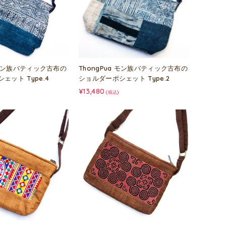
a モン族バティック古布の
ThongPua モン族バティック古布の
ェット Type.4
ショルダーポシェット Type.2
¥13,480
(税込)