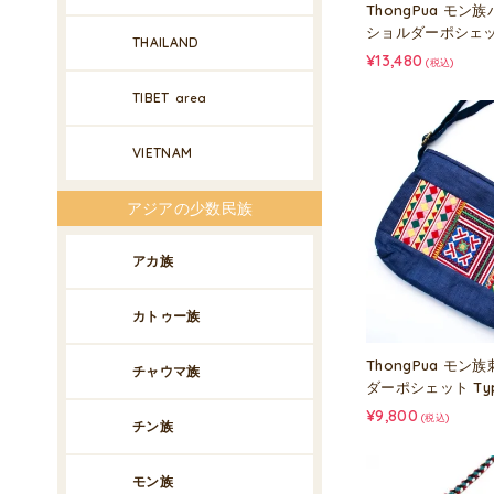
ThongPua モ
ショルダーポシェット 
THAILAND
¥13,480
(税込)
TIBET
area
VIETNAM
アジアの少数民族
アカ族
カトゥー族
ThongPua モ
チャウマ族
ダーポシェット Typ
¥9,800
(税込)
チン族
モン族