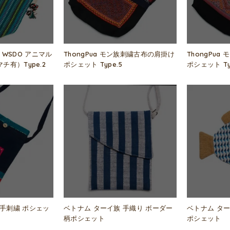
WSDO アニマル
ThongPua モン族刺繍古布の肩掛け
ThongPu
チ有）Type.2
ポシェット Type.5
ポシェット Ty
 手刺繍 ポシェッ
ベトナム ターイ族 手織り ボーダー
ベトナム ター
柄ポシェット
ポシェット