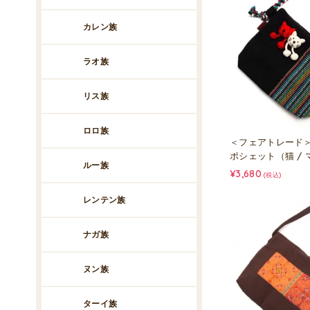
カレン族
ラオ族
リス族
ロロ族
＜フェアトレード＞
ポシェット（猫 / マ
ルー族
¥3,680
(税込)
レンテン族
ナガ族
ヌン族
ターイ族