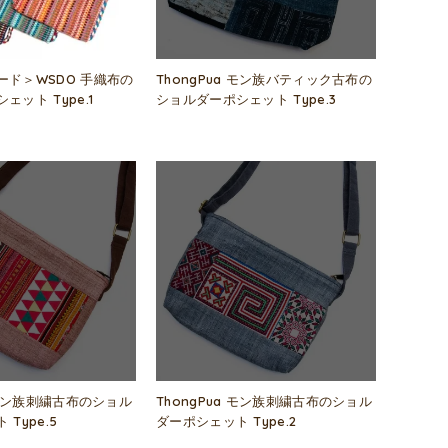
ード＞WSDO 手織布の
ThongPua モン族バティック古布の
ット Type.1
ショルダーポシェット Type.3
a モン族刺繍古布のショル
ThongPua モン族刺繍古布のショル
Type.5
ダーポシェット Type.2