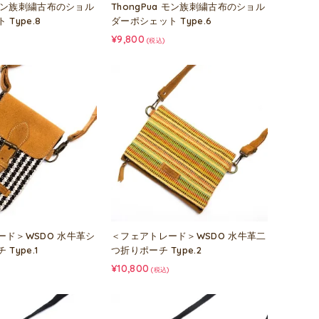
a モン族刺繍古布のショル
ThongPua モン族刺繍古布のショル
Type.8
ダーポシェット Type.6
¥9,800
(税込)
ード＞WSDO 水牛革シ
＜フェアトレード＞WSDO 水牛革二
Type.1
つ折りポーチ Type.2
¥10,800
(税込)