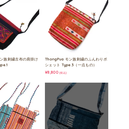
a モン族刺繍古布の肩掛け
ThongPua モン族刺繍のふんわりポ
e.1
シェット Type.3（一点もの）
¥8,800
(税込)