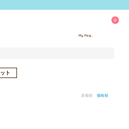
0
My Page
ェット
新着順
価格順