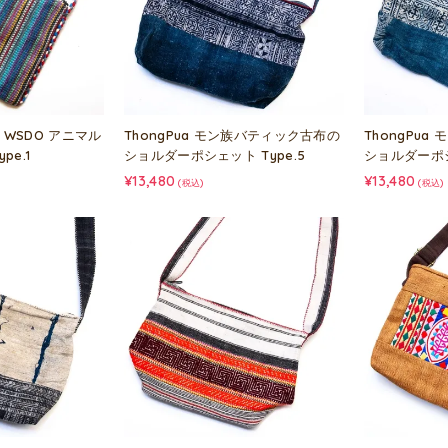
WSDO アニマル
ThongPua モン族バティック古布の
ThongPu
e.1
ショルダーポシェット Type.5
ショルダーポシ
¥13,480
¥13,480
(税込)
(税込)