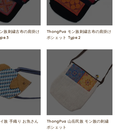
a モン族刺繍古布の肩掛け
ThongPua モン族刺繍古布の肩掛け
pe.3
ポシェット Type.2
イ族 手織り お魚さん
ThongPua 山岳民族 モン族の刺繍
ポシェット