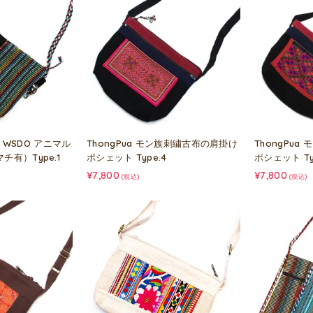
WSDO アニマル
ThongPua モン族刺繍古布の肩掛け
ThongPu
チ有）Type.1
ポシェット Type.4
ポシェット Typ
¥7,800
¥7,800
(税込)
(税込)