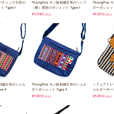
ン族バティック古布の
ThongPua モン族刺繍古布のヘンプ
ThongPu
Type.1
（麻）肩掛けポシェット Type.1
ダーポシェット 
¥11,980
¥9,800
(税込)
(税込)
ン族刺繍古布のショル
ThongPua モン族刺繍古布のショル
＜フェアトレ
e.4
ダーポシェット Type.3
ョルダーポーチ 
¥9,800
¥5,800
(税込)
(税込)