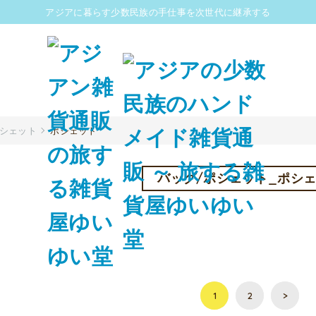
アジアに暮らす少数民族の手仕事を次世代に継承する
ポシェット
ポシェット
バッグ/ポシェット_ポシ
1
2
>