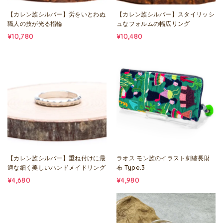
【カレン族シルバー】労をいとわぬ
【カレン族シルバー】スタイリッシ
職人の技が光る指輪
ュなフォルムの幅広リング
¥10,780
¥10,480
【カレン族シルバー】重ね付けに最
ラオス モン族のイラスト刺繍長財
適な細く美しいハンドメイドリング
布 Type.3
¥4,680
¥4,980