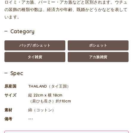
ロイミ・アカ族、パーミー・アカ族などと区別されます。ウチュ
の装飾の種類や数は、経済力や年齢、既婚かどうかなどを表して
います。
Category
バッグ/ポシェット
ポシェット
タイ雑貨
アカ族雑貨
Spec
原産国
THAILAND（タイ王国）
サイズ
縦 22cm x 横 18cm
（肩ひも長さ）約110cm
素材
綿（コットン）
備考
---