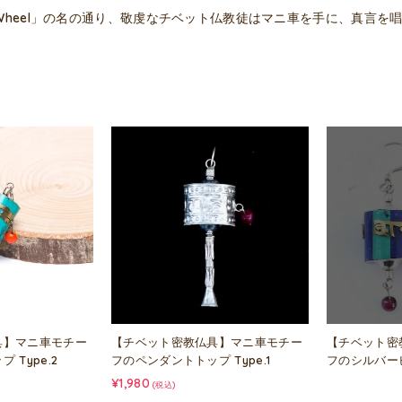
er Wheel」の名の通り、敬虔なチベット仏教徒はマニ車を手に、真言
具】マニ車モチー
【チベット密教仏具】マニ車モチー
【チベット密
 Type.2
フのペンダントトップ Type.1
フのシルバーピア
¥1,980
(税込)