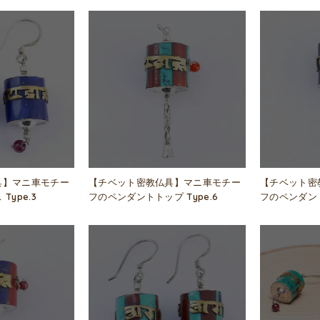
具】マニ車モチー
【チベット密教仏具】マニ車モチー
【チベット密
ype.3
フのペンダントトップ Type.6
フのペンダント