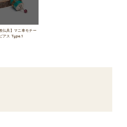
教仏具】マニ車モチー
ス Type.1