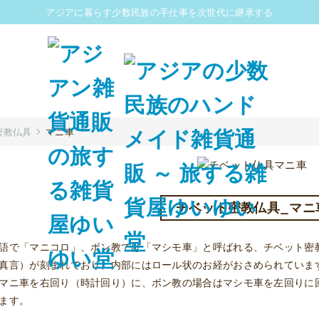
アジアに暮らす少数民族の手仕事を次世代に継承する
密教仏具
マニ車
チベット密教仏具_マニ
語で「マニコロ」、ボン教では「マシモ車」と呼ばれる、チベット密
真言）が刻まれており、内部にはロール状のお経がおさめられていま
マニ車を右回り（時計回り）に、ボン教の場合はマシモ車を左回りに
ます。