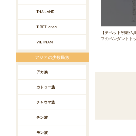
THAILAND
TIBET
area
【チベット密教仏
フのペンダントトップ
VIETNAM
アジアの少数民族
アカ族
カトゥー族
チャウマ族
チン族
モン族