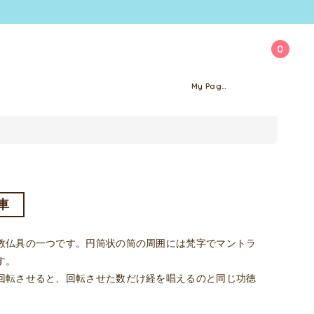
0
My Page
車
教仏具の一つです。円筒状の筒の周囲には梵字でマントラ
す。
回転させると、回転させた数だけ経を唱えるのと同じ功徳