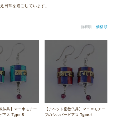
を唱え日常を過ごしています。
新着順
価格順
教仏具】マニ車モチー
【チベット密教仏具】マニ車モチー
ス Type.5
フのシルバーピアス Type.4