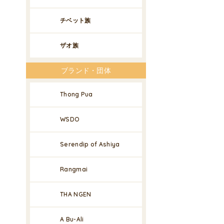
チベット族
ザオ族
ブランド・団体
Thong Pua
WSDO
Serendip of Ashiya
Rangmai
THA NGEN
A Bu-Ali