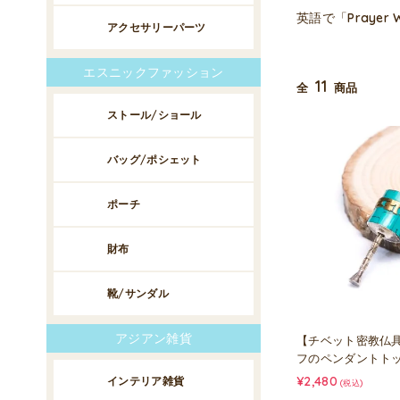
英語で「Pray
アクセサリーパーツ
エスニックファッション
11
全
商品
ストール/ショール
バッグ/ポシェット
ポーチ
財布
靴/サンダル
アジアン雑貨
【チベット密教仏
フのペンダントトップ
¥2,480
インテリア雑貨
(税込)