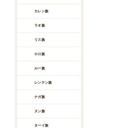
カレン族
ラオ族
リス族
ロロ族
ルー族
レンテン族
ナガ族
ヌン族
ターイ族