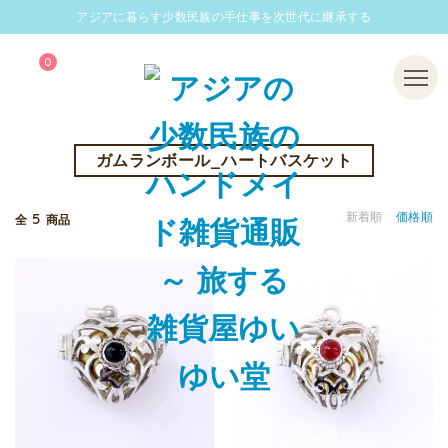
アジアに暮らす少数民族の手仕事を次世代に継承する
0
Menu
ガムランボール_ハートバスケット
5
新着順
価格順
全
商品