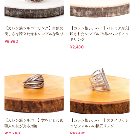
【カレン族シルバーリング】白銀の
【カレン族シルバー】パドゥアが刻
美しさを際立たせるシンプルな造り
印されたシンプルで細いハンドメイ
ドリング
¥8,980
¥2,480
【カレン族シルバー】労をいとわぬ
【カレン族シルバー】スタイリッシ
職人の技が光る指輪
ュなフォルムの幅広リング
¥10,780
¥10,480