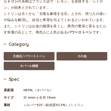
シトリン
の名称はフランス語で「レモン」を意味する「シトロ
ン」が由来とされています。
シトリンは古くから「太陽を象徴する石」とされ、持つ人の迷い
や悩みを解消し、自信と希望を与えてくれるといわれています。
また、シトリンはお金の循環を良くし、商売の繁栄と富をもたら
す幸運の石として、商売人に人気がある
パワーストーン
です。
Category
天然石/パワーストーン
その他
ネパール雑貨
Spec
原産国
NEPAL（ネパール）
サイズ
径 6mm x 全長 15mm
素材
シルバー925（銀純度92.5%）/シトリン