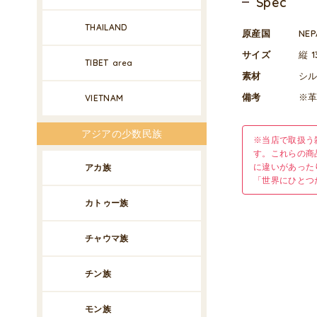
Spec
THAILAND
原産国
NE
サイズ
縦 1
TIBET
area
素材
シル
備考
※
VIETNAM
アジアの少数民族
※当店で取扱う
す。これらの商
に違いがあった
アカ族
「世界にひとつ
カトゥー族
チャウマ族
チン族
モン族