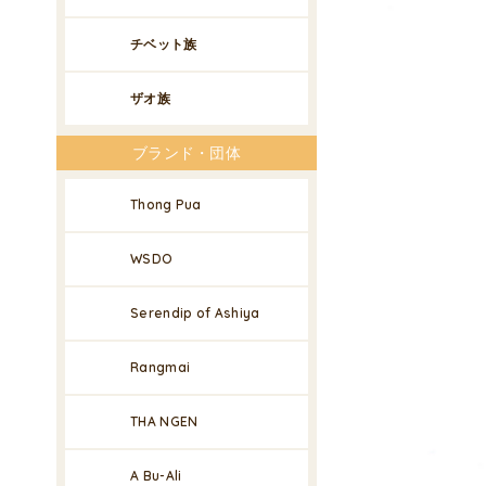
チベット族
ザオ族
ブランド・団体
Thong Pua
WSDO
Serendip of Ashiya
Rangmai
THA NGEN
A Bu-Ali