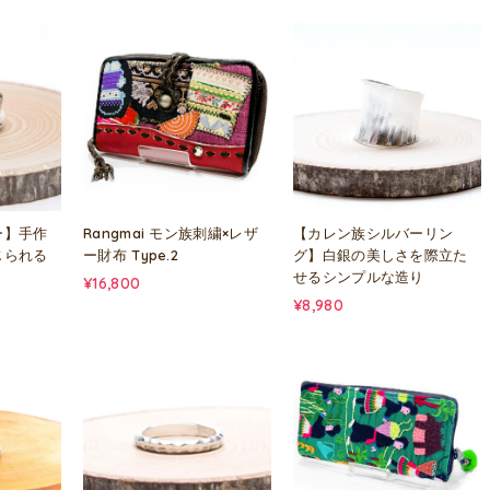
ー】手作
Rangmai モン族刺繍×レザ
【カレン族シルバーリン
じられる
ー財布 Type.2
グ】白銀の美しさを際立た
せるシンプルな造り
¥16,800
¥8,980