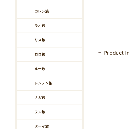
カレン族
ラオ族
リス族
Product 
ロロ族
ルー族
レンテン族
ナガ族
ヌン族
ターイ族