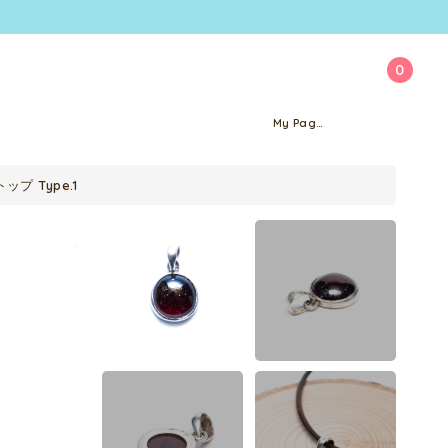
0
My Page
 Type.1