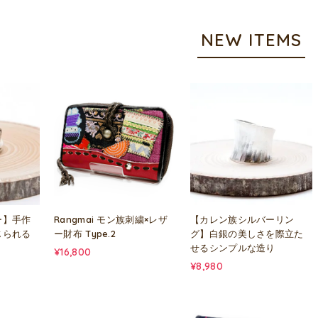
NEW ITEMS
ー】手作
Rangmai モン族刺繍×レザ
【カレン族シルバーリン
じられる
ー財布 Type.2
グ】白銀の美しさを際立た
せるシンプルな造り
¥16,800
¥8,980