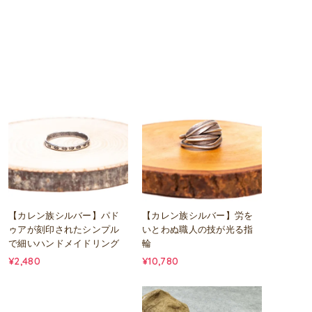
【カレン族シルバー】パド
【カレン族シルバー】労を
ゥアが刻印されたシンプル
いとわぬ職人の技が光る指
で細いハンドメイドリング
輪
¥2,480
¥10,780