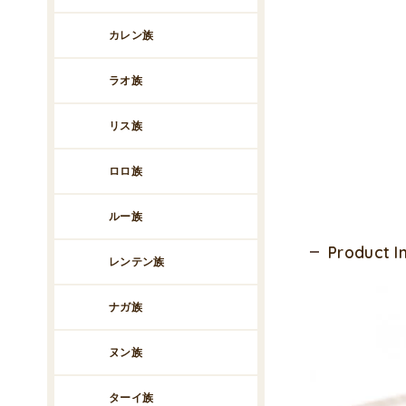
カレン族
ラオ族
リス族
ロロ族
ルー族
Product 
レンテン族
ナガ族
ヌン族
ターイ族