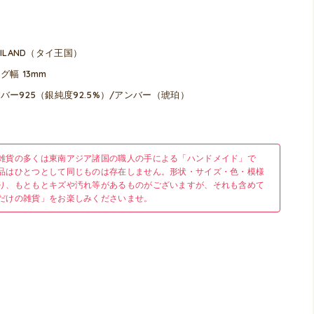
AILAND（タイ王国）
グ幅 13mm
バー925（銀純度92.5%）/アンバー（琥珀）
雑貨の多くは東南アジア諸国の職人の手による「ハンドメイド」で
品はひとつとして同じものは存在しません。形状・サイズ・色・模様
り、もともとキズや汚れ等があるものがございますが、それも含めて
だけの雑貨」をお楽しみくださいませ。