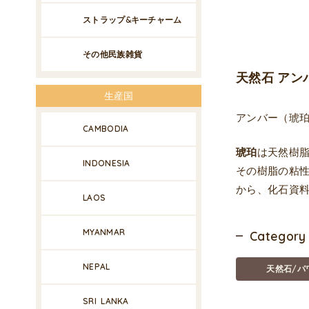
ストラップ&キーチャーム
その他民族雑貨
天然石 アン
生産国
アンバー（琥
CAMBODIA
琥珀
は天然樹
INDONESIA
その樹脂の粘
から、化石資
LAOS
MYANMAR
Category
NEPAL
天然石/パ
SRI LANKA