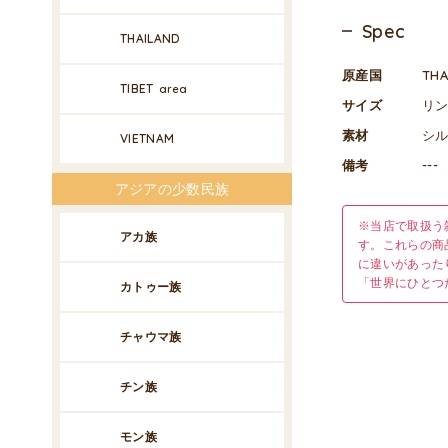
Spec
THAILAND
原産国
TH
TIBET
area
サイズ
リン
素材
シル
VIETNAM
備考
---
アジアの少数民族
※当店で取扱う
アカ族
す。これらの商
に違いがあった
「世界にひとつ
カトゥー族
チャウマ族
チン族
モン族