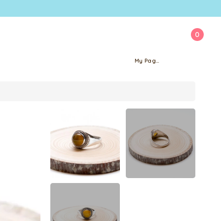
0
My Page