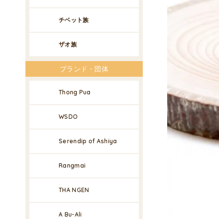
チベット族
ザオ族
ブランド・団体
Thong Pua
WSDO
Serendip of Ashiya
Rangmai
THA NGEN
A Bu-Ali