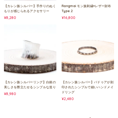
【カレン族シルバー】手作りのぬく
Rangmai モン族刺繍×レザー財布
もりが感じられるアクセサリー
Type.2
¥8,280
¥16,800
【カレン族シルバーリング】白銀の
【カレン族シルバー】パドゥアが刻
美しさを際立たせるシンプルな造り
印されたシンプルで細いハンドメイ
ドリング
¥8,980
¥2,480