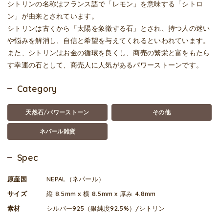
シトリンの名称はフランス語で「レモン」を意味する「シトロ
ン」が由来とされています。
シトリンは古くから「太陽を象徴する石」とされ、持つ人の迷い
や悩みを解消し、自信と希望を与えてくれるといわれています。
また、シトリンはお金の循環を良くし、商売の繁栄と富をもたら
す幸運の石として、商売人に人気があるパワーストーンです。
Category
天然石/パワーストーン
その他
ネパール雑貨
Spec
原産国
NEPAL（ネパール）
サイズ
縦 8.5mm x 横 8.5mm x 厚み 4.8mm
素材
シルバー925（銀純度92.5%）/シトリン