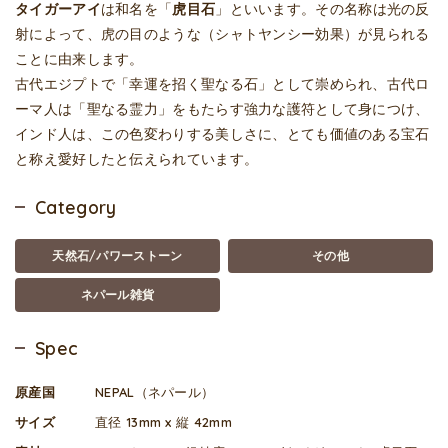
タイガーアイ
は和名を「
虎目石
」といいます。その名称は光の反
射によって、虎の目のような（シャトヤンシー効果）が見られる
ことに由来します。
古代エジプトで「幸運を招く聖なる石」として崇められ、古代ロ
ーマ人は「聖なる霊力」をもたらす強力な護符として身につけ、
インド人は、この色変わりする美しさに、とても価値のある宝石
と称え愛好したと伝えられています。
Category
天然石/パワーストーン
その他
ネパール雑貨
Spec
原産国
NEPAL（ネパール）
サイズ
直径 13mm x 縦 42mm