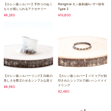
【カレン族シルバー】手作りのぬく
Rangmai モン族刺繍×レザー財布
もりが感じられるアクセサリー
Type.2
¥8,280
¥16,800
【カレン族シルバーリング】白銀の
【カレン族シルバー】パドゥアが刻
美しさを際立たせるシンプルな造り
印されたシンプルで細いハンドメイ
ドリング
¥8,980
¥2,480