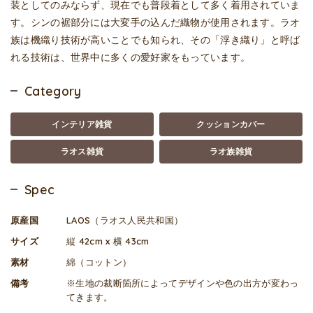
装としてのみならず、現在でも普段着として多く着用されていま
す。シンの裾部分には大変手の込んだ織物が使用されます。ラオ
族は機織り技術が高いことでも知られ、その「浮き織り」と呼ば
れる技術は、世界中に多くの愛好家をもっています。
Category
インテリア雑貨
クッションカバー
ラオス雑貨
ラオ族雑貨
Spec
原産国
LAOS（ラオス人民共和国）
サイズ
縦 42cm x 横 43cm
素材
綿（コットン）
備考
※生地の裁断箇所によってデザインや色の出方が変わっ
てきます。