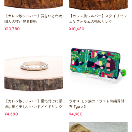
【カレン族シルバー】労をいとわぬ
【カレン族シルバー】スタイリッシ
職人の技が光る指輪
ュなフォルムの幅広リング
¥10,780
¥10,480
【カレン族シルバー】重ね付けに最
ラオス モン族のイラスト刺繍長財
適な細く美しいハンドメイドリング
布 Type.3
¥4,680
¥4,980