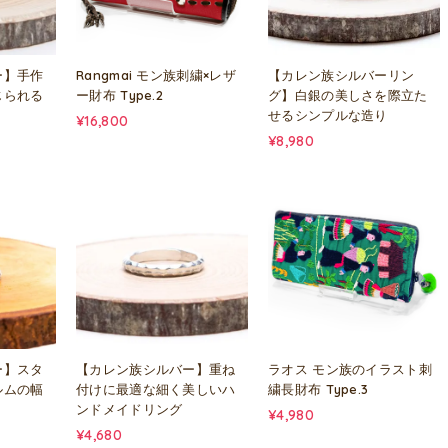
ー】手作
Rangmai モン族刺繍×レザ
【カレン族シルバーリン
じられる
ー財布 Type.2
グ】白銀の美しさを際立た
せるシンプルな造り
¥16,800
¥8,980
ー】スタ
【カレン族シルバー】重ね
ラオス モン族のイラスト刺
ルムの幅
付けに最適な細く美しいハ
繍長財布 Type.3
ンドメイドリング
¥4,980
¥4,680