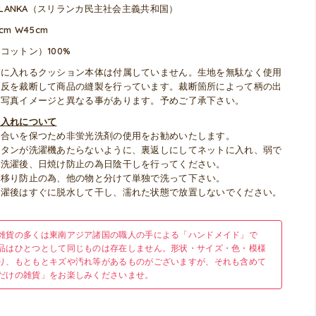
I LANKA（スリランカ民主社会主義共和国）
cm W45cm
コットン）100%
中に入れるクッション本体は付属していません。生地を無駄なく使用
原反を裁断して商品の縫製を行っています。裁断箇所によって柄の出
が写真イメージと異なる事があります。予めご了承下さい。
手入れについて
色合いを保つため非蛍光洗剤の使用をお勧めいたします。
ボタンが洗濯機あたらないように、裏返しにしてネットに入れ、弱で
お洗濯後、日焼け防止の為日陰干しを行ってください。
色移り防止の為、他の物と分けて単独で洗って下さい。
洗濯後はすぐに脱水して干し、濡れた状態で放置しないでください。
雑貨の多くは東南アジア諸国の職人の手による「ハンドメイド」で
品はひとつとして同じものは存在しません。形状・サイズ・色・模様
り、もともとキズや汚れ等があるものがございますが、それも含めて
だけの雑貨」をお楽しみくださいませ。