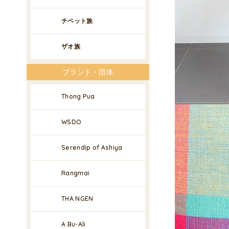
チベット族
ザオ族
ブランド・団体
Thong Pua
WSDO
Serendip of Ashiya
Rangmai
THA NGEN
A Bu-Ali