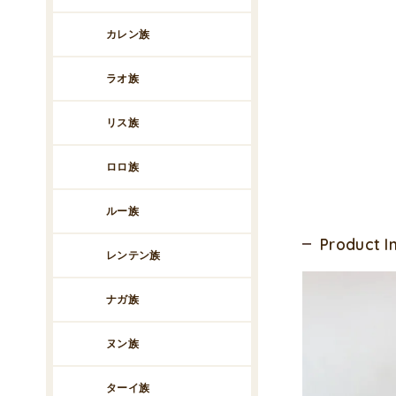
カレン族
ラオ族
リス族
ロロ族
ルー族
Product 
レンテン族
ナガ族
ヌン族
ターイ族