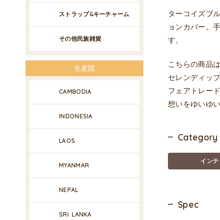
ターコイズブ
ストラップ&キーチャーム
ョンカバー。
その他民族雑貨
す。
こちらの商品
生産国
セレンディップ
フェアトレー
CAMBODIA
想いをゆいゆ
INDONESIA
Category
LAOS
インテ
MYANMAR
NEPAL
Spec
SRI LANKA