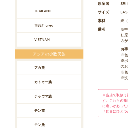
原産国
SR
THAILAND
サイズ
L45
素材
綿（
TIBET
area
備考
※
し
VIETNAM
方
お
アジアの少数民族
※
※
の
アカ族
※
※
カトゥー族
※当店で取扱う
チャウマ族
す。これらの商
に違いがあった
チン族
「世界にひとつ
モン族