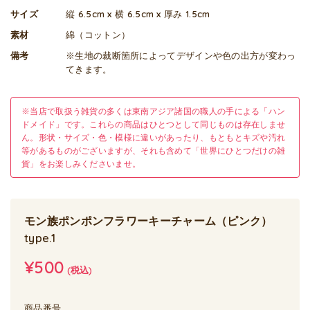
サイズ
縦 6.5cm x 横 6.5cm x 厚み 1.5cm
素材
綿（コットン）
備考
※生地の裁断箇所によってデザインや色の出方が変わっ
てきます。
※当店で取扱う雑貨の多くは東南アジア諸国の職人の手による「ハン
ドメイド」です。これらの商品はひとつとして同じものは存在しませ
ん。形状・サイズ・色・模様に違いがあったり、もともとキズや汚れ
等があるものがございますが、それも含めて「世界にひとつだけの雑
貨」をお楽しみくださいませ。
モン族ポンポンフラワーキーチャーム（ピンク）
type.1
¥500
(税込)
商品番号