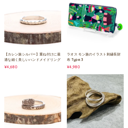
【カレン族シルバー】重ね付けに最
ラオス モン族のイラスト刺繍長財
適な細く美しいハンドメイドリング
布 Type.3
¥4,680
¥4,980