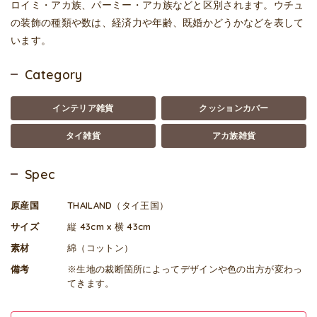
ロイミ・アカ族、パーミー・アカ族などと区別されます。ウチュ
の装飾の種類や数は、経済力や年齢、既婚かどうかなどを表して
います。
Category
インテリア雑貨
クッションカバー
タイ雑貨
アカ族雑貨
Spec
原産国
THAILAND（タイ王国）
サイズ
縦 43cm x 横 43cm
素材
綿（コットン）
備考
※生地の裁断箇所によってデザインや色の出方が変わっ
てきます。