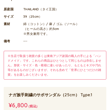
原産国
THAILAND（タイ王国）
サイズ
39（25cm）
素材
綿（コットン）/ 麻 / ゴム（ソール）
（ヒールの高さ）約3cm
※男女兼用です。
備考
---
※当店で取扱う雑貨の多くは東南アジア諸国の職人の手による「ハン
ドメイド」です。これらの商品はひとつとして同じものは存在しませ
ん。形状・サイズ・色・模様に違いがあったり、もともとキズや汚れ
等があるものがございますが、それも含めて「世界にひとつだけの雑
貨」をお楽しみくださいませ。
ナガ族手刺繍のサボサンダル（25cm） Type.1
¥6,800
(税込)