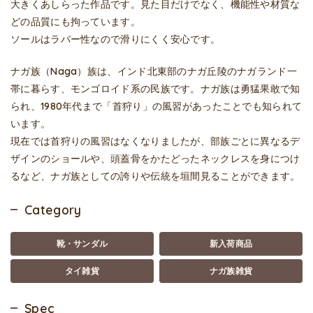
大きくあしらった作品です。見た目だけでなく、機能性や材質な
どの品質にも拘っています。
ソールはラバー性なので滑りにくく安心です。
ナガ族（Naga）族は、インド北東部のナガ丘陵のナガランド一
帯に暮らす、モンゴロイド系の民族です。ナガ族は勇猛果敢で知
られ、1980年代まで「首狩り」の風習があったことでも知られて
います。
現在では首狩りの風習はなくなりましたが、部族ごとに異なるデ
ザインのショールや、頭蓋骨をかたどったネックレスを身につけ
るなど、ナガ族としての誇りや伝統を垣間見ることができます。
Category
靴・サンダル
新入荷商品
タイ雑貨
ナガ族雑貨
Spec