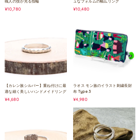
職人の技が光る指輪
ュなフォルムの幅広リング
¥10,780
¥10,480
【カレン族シルバー】重ね付けに最
ラオス モン族のイラスト刺繍長財
適な細く美しいハンドメイドリング
布 Type.3
¥4,680
¥4,980