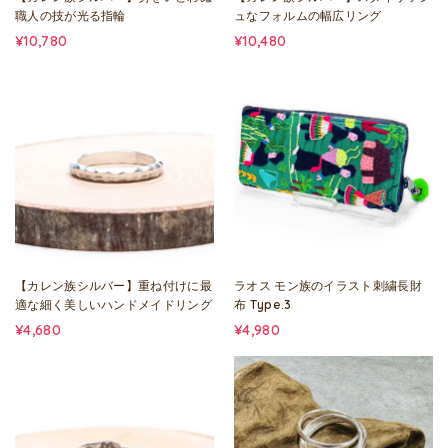
職人の技が光る指輪
ュなフォルムの幅広リング
¥10,780
¥10,480
【カレン族シルバー】重ね付けに最
ラオス モン族のイラスト刺繍長財
適な細く美しいハンドメイドリング
布 Type.3
¥4,680
¥4,980