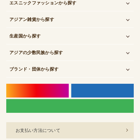
エスニックファッション
から探す
アジアン雑貨
から探す
生産国
から探す
アジアの少数民族
から探す
ブランド・団体
から探す
instagram
f
LI
お支払い方法について