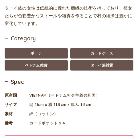
ターイ族の女性は伝統的に優れた機織の技術を持っており、彼女
たちが色彩豊かなストールや雑貨を作ることで村の経済は豊かに
変化しています。
Category
ポーチ
カードケース
ベトナム雑貨
ターイ族雑貨
Spec
原産国
VIETNAM（ベトナム社会主義共和国）
サイズ
縦 11cm x 横 11.5cm x 厚み 1.5cm
素材
綿（コットン）
備考
カードポケット x 4