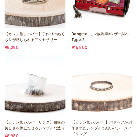
【カレン族シルバー】手作りのぬく
Rangmai モン族刺繍×レザー財布
もりが感じられるアクセサリー
Type.2
¥8,280
¥16,800
【カレン族シルバーリング】白銀の
【カレン族シルバー】パドゥアが刻
美しさを際立たせるシンプルな造り
印されたシンプルで細いハンドメイ
ドリング
¥8,980