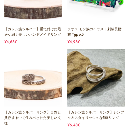
【カレン族シルバー】重ね付けに最
ラオス モン族のイラスト刺繍長財
適な細く美しいハンドメイドリング
布 Type.3
¥4,680
¥4,980
【カレン族シルバーリング】自然と
【カレン族シルバーリング】シンプ
共存する中で生み出された美しい文
ル＆スタイリッシュな3連リング
様
¥6,480