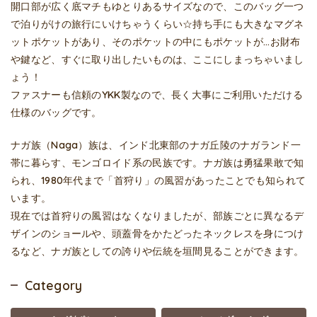
開口部が広く底マチもゆとりあるサイズなので、このバッグ一つ
で泊りがけの旅行にいけちゃうくらい☆持ち手にも大きなマグネ
ットポケットがあり、そのポケットの中にもポケットが…お財布
や鍵など、すぐに取り出したいものは、ここにしまっちゃいまし
ょう！
ファスナーも信頼のYKK製なので、長く大事にご利用いただける
仕様のバッグです。
ナガ族（Naga）族は、インド北東部のナガ丘陵のナガランド一
帯に暮らす、モンゴロイド系の民族です。ナガ族は勇猛果敢で知
られ、1980年代まで「首狩り」の風習があったことでも知られて
います。
現在では首狩りの風習はなくなりましたが、部族ごとに異なるデ
ザインのショールや、頭蓋骨をかたどったネックレスを身につけ
るなど、ナガ族としての誇りや伝統を垣間見ることができます。
Category