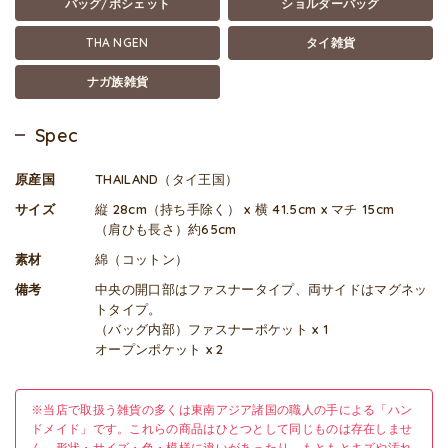
バッグ/ポシェット
ショルダーバッグ
THA NGEN
タイ雑貨
ナガ族雑貨
Spec
原産国
THAILAND（タイ王国）
サイズ
縦 28cm（持ち手除く） x 横 41.5cm x マチ 15cm
（肩ひも長さ）約65cm
素材
綿（コットン）
備考
中央の開口部はファスナータイプ、両サイドはマグネッ
トタイプ。
（バッグ内部）ファスナーポケット x 1
オープンポケット x 2
※当店で取扱う雑貨の多くは東南アジア諸国の職人の手による「ハン
ドメイド」です。これらの商品はひとつとして同じものは存在しませ
ん。形状・サイズ・色・模様に違いがあったり、もともとキズや汚れ