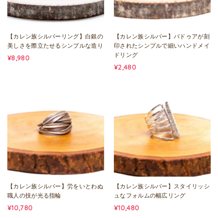
【カレン族シルバーリング】白銀の
【カレン族シルバー】パドゥアが刻
美しさを際立たせるシンプルな造り
印されたシンプルで細いハンドメイ
ドリング
¥8,980
¥2,480
【カレン族シルバー】労をいとわぬ
【カレン族シルバー】スタイリッシ
職人の技が光る指輪
ュなフォルムの幅広リング
¥10,780
¥10,480