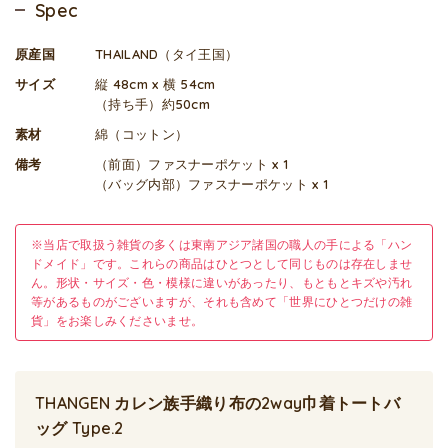
Spec
原産国
THAILAND（タイ王国）
サイズ
縦 48cm x 横 54cm
（持ち手）約50cm
素材
綿（コットン）
備考
（前面）ファスナーポケット x 1
（バッグ内部）ファスナーポケット x 1
※当店で取扱う雑貨の多くは東南アジア諸国の職人の手による「ハン
ドメイド」です。これらの商品はひとつとして同じものは存在しませ
ん。形状・サイズ・色・模様に違いがあったり、もともとキズや汚れ
等があるものがございますが、それも含めて「世界にひとつだけの雑
貨」をお楽しみくださいませ。
THANGEN カレン族手織り布の2way巾着トートバ
ッグ Type.2