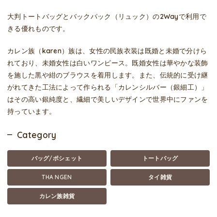
大判トートバッグとバックパック（リュック）の2Wayで利用で
きる優れものです。
カレン族（karen）族は、女性の民族衣装は既婚と未婚で分けら
れており、未婚女性は白いワンピース。既婚女性は華やかな装飾
を施した黒や紺のブラウスを着用します。また、伝統的に受け継
がれてきた工法によって作られる「カレンシルバー（銀細工）」
はその高い銀純度と、繊細で美しいデザインで世界中にファンを
持っています。
Category
バッグ/ポシェット
トートバッグ
THA NGEN
タイ雑貨
カレン族雑貨