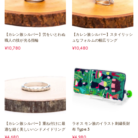
【カレン族シルバー】労をいとわぬ
【カレン族シルバー】スタイリッシ
職人の技が光る指輪
ュなフォルムの幅広リング
¥10,780
¥10,480
【カレン族シルバー】重ね付けに最
ラオス モン族のイラスト刺繍長財
適な細く美しいハンドメイドリング
布 Type.3
¥4,680
¥4,980