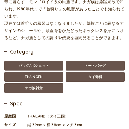
帯に暮らす、モンゴロイド系の民族です。ナガ族は勇猛果敢で知
られ、1980年代まで「首狩り」の風習があったことでも知られて
います。
現在では首狩りの風習はなくなりましたが、部族ごとに異なるデ
ザインのショールや、頭蓋骨をかたどったネックレスを身につけ
るなど、ナガ族としての誇りや伝統を垣間見ることができます。
Category
バッグ/ポシェット
トートバッグ
THA NGEN
タイ雑貨
ナガ族雑貨
Spec
原産国
THAILAND（タイ王国）
サイズ
縦 39cm x 横 38cm x マチ 3cm