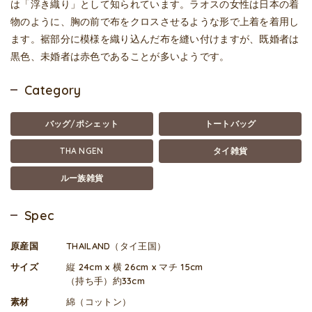
は「浮き織り」として知られています。ラオスの女性は日本の着
物のように、胸の前で布をクロスさせるような形で上着を着用し
ます。裾部分に模様を織り込んだ布を縫い付けますが、既婚者は
黒色、未婚者は赤色であることが多いようです。
Category
バッグ/ポシェット
トートバッグ
THA NGEN
タイ雑貨
ルー族雑貨
Spec
原産国
THAILAND（タイ王国）
サイズ
縦 24cm x 横 26cm x マチ 15cm
（持ち手）約33cm
素材
綿（コットン）