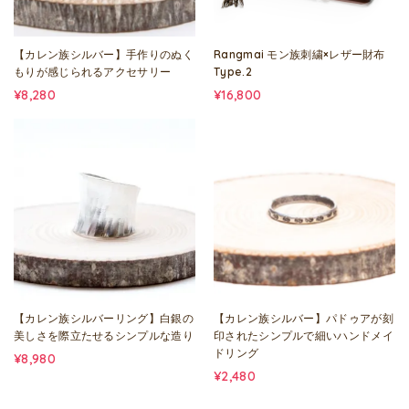
【カレン族シルバー】手作りのぬく
Rangmai モン族刺繍×レザー財布
もりが感じられるアクセサリー
Type.2
¥8,280
¥16,800
【カレン族シルバーリング】白銀の
【カレン族シルバー】パドゥアが刻
美しさを際立たせるシンプルな造り
印されたシンプルで細いハンドメイ
ドリング
¥8,980
¥2,480