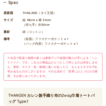
Spec
原産国
THAILAND（タイ王国）
サイズ
縦 48cm x 横 54cm
（持ち手）約50cm
素材
綿（コットン）
備考
（前面）ファスナーポケット x 1
（バッグ内部）ファスナーポケット x 1
※当店で取扱う雑貨の多くは東南アジア諸国の職人の手による「ハン
ドメイド」です。これらの商品はひとつとして同じものは存在しませ
ん。形状・サイズ・色・模様に違いがあったり、もともとキズや汚れ
等があるものがございますが、それも含めて「世界にひとつだけの雑
貨」をお楽しみくださいませ。
THANGEN カレン族手織り布の2way巾着トートバ
ッグ Type.1