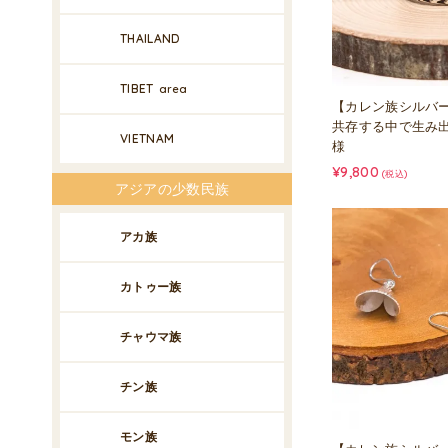
THAILAND
TIBET
area
【カレン族シルバ
共存する中で生み
VIETNAM
様
¥9,800
(税込)
アジアの少数民族
アカ族
カトゥー族
チャウマ族
チン族
モン族