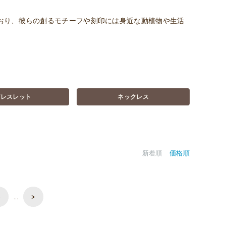
おり、彼らの創るモチーフや刻印には身近な動植物や生活
ブレスレット
ネックレス
新着順
価格順
5
…
>