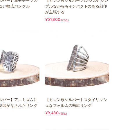
ルバー】花モチーフの
【カレン族シルバー バングル】シン
ない幅広バングル
プルながらもインパクトのある刻印
が主張する
¥31,800
(税込)
ルバー】アニミズムに
【カレン族シルバー】スタイリッシ
刻印がなされたリング
ュなフォルムの幅広リング
¥9,480
(税込)