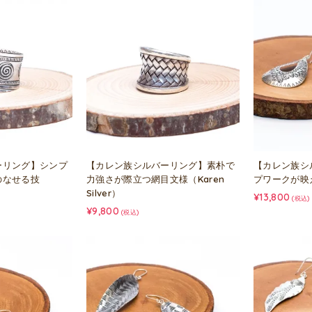
【カレン族シルバーリング】素朴で
【カレン族シ
ーリング】シンプ
力強さが際立つ網目文様（Karen
プワークが映
のなせる技
Silver）
¥13,800
(税込)
¥9,800
(税込)