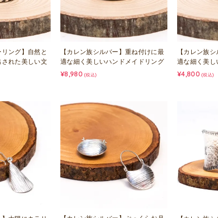
ーリング】自然と
【カレン族シルバー】重ね付けに最
【カレン族シ
出された美しい文
適な細く美しいハンドメイドリング
適な細く美し
¥8,980
¥4,800
(税込)
(税込)