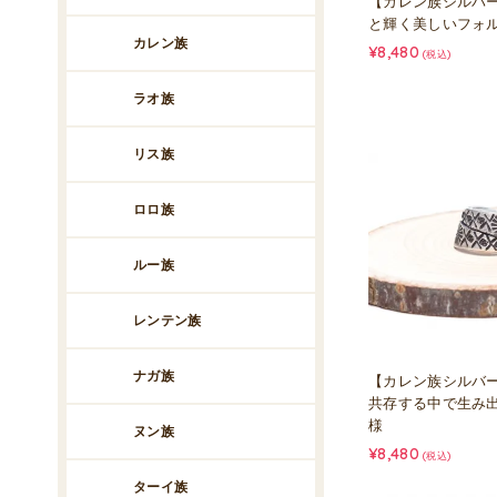
【カレン族シルバ
と輝く美しいフォ
カレン族
¥8,480
(税込)
ラオ族
リス族
ロロ族
ルー族
レンテン族
ナガ族
【カレン族シルバ
共存する中で生み
様
ヌン族
¥8,480
(税込)
ターイ族