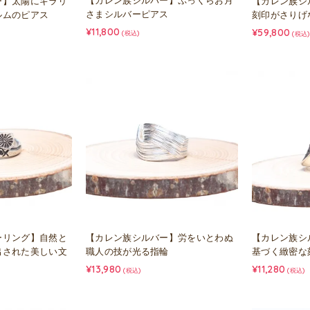
【カレン族シルバー】ぷっくらお月
ー】太陽にキラリ
【カレン族シ
さまシルバーピアス
ルムのピアス
刻印がさりげ
¥11,800
¥59,800
(税込)
(税込)
ーリング】自然と
【カレン族シルバー】労をいとわぬ
【カレン族シ
出された美しい文
職人の技が光る指輪
基づく緻密な
¥13,980
¥11,280
(税込)
(税込)