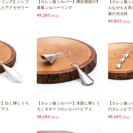
ーリング】シンプ
【カレン族シルバー】縄目模様の3
【カレン族シ
れたアクセサリー
連風シルバーリング
ルながらも美
族の光る技
¥9,280
(税込)
¥9,800
(税込)
ー】白く輝くうろ
【カレン族シルバー】水面に輝くう
【カレン族シ
ピアス
ろこモチーフのシルバーピアス
のカレンピア
¥8,680
¥8,680
(税込)
(税込)