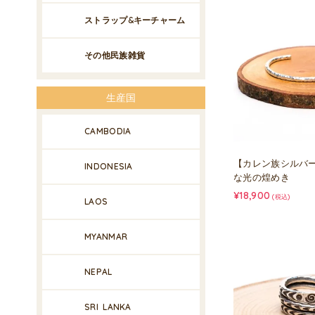
ストラップ&キーチャーム
その他民族雑貨
生産国
CAMBODIA
【カレン族シルバー
INDONESIA
な光の煌めき
¥18,900
(税込)
LAOS
MYANMAR
NEPAL
SRI LANKA