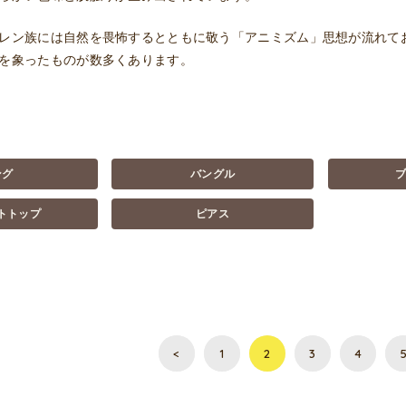
レン族には自然を畏怖するとともに敬う「アニミズム」思想が流れて
を象ったものが数多くあります。
ング
バングル
トトップ
ピアス
<
1
2
3
4