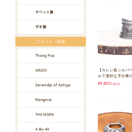
チベット族
ザオ族
ブランド・団体
Thong Pua
【カレン族シルバ
WSDO
ルで素朴な手仕事
¥9,800
(税込)
Serendip of Ashiya
Rangmai
THA NGEN
A Bu-Ali