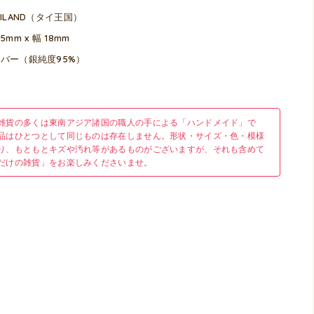
AILAND（タイ王国）
5mm x 幅 18mm
バー（銀純度95%）
雑貨の多くは東南アジア諸国の職人の手による「ハンドメイド」で
品はひとつとして同じものは存在しません。形状・サイズ・色・模様
り、もともとキズや汚れ等があるものがございますが、それも含めて
だけの雑貨」をお楽しみくださいませ。