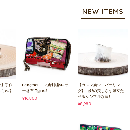
NEW ITEMS
ー】手作
Rangmai モン族刺繍×レザ
【カレン族シルバーリン
じられる
ー財布 Type.2
グ】白銀の美しさを際立た
せるシンプルな造り
¥16,800
¥8,980