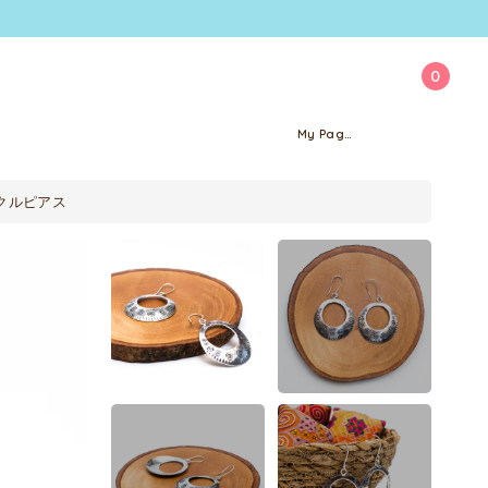
0
My Page
クルピアス