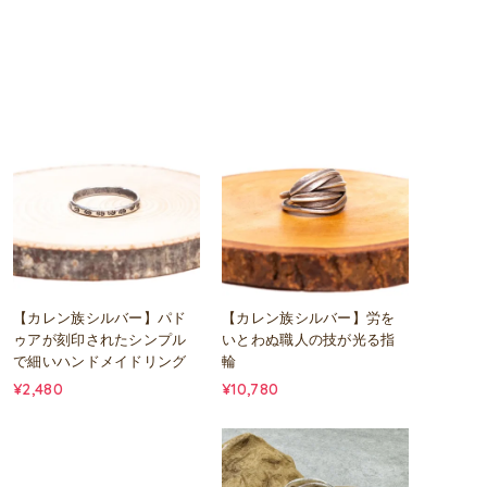
【カレン族シルバー】パド
【カレン族シルバー】労を
ゥアが刻印されたシンプル
いとわぬ職人の技が光る指
で細いハンドメイドリング
輪
¥2,480
¥10,780