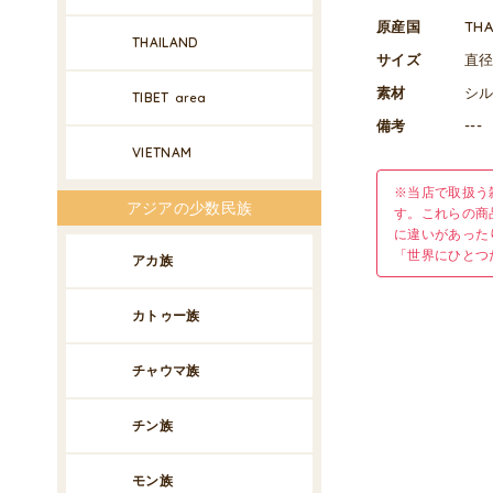
原産国
TH
THAILAND
サイズ
直径
素材
シル
TIBET
area
備考
---
VIETNAM
※当店で取扱う
アジアの少数民族
す。これらの商
に違いがあった
「世界にひとつ
アカ族
カトゥー族
チャウマ族
チン族
モン族