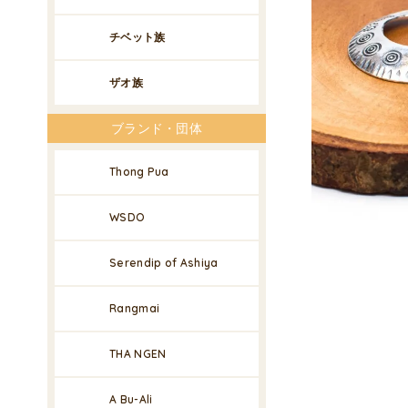
チベット族
ザオ族
ブランド・団体
Thong Pua
WSDO
Serendip of Ashiya
Rangmai
THA NGEN
A Bu-Ali