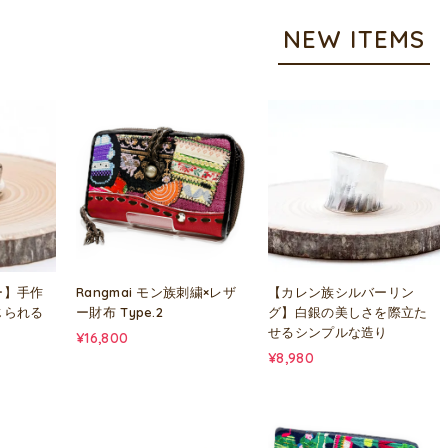
NEW ITEMS
ー】手作
Rangmai モン族刺繍×レザ
【カレン族シルバーリン
じられる
ー財布 Type.2
グ】白銀の美しさを際立た
せるシンプルな造り
¥16,800
¥8,980