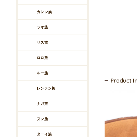
カレン族
ラオ族
リス族
ロロ族
ルー族
Product 
レンテン族
ナガ族
ヌン族
ターイ族