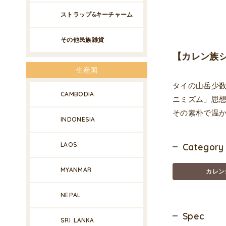
ストラップ&キーチャーム
その他民族雑貨
【カレン族
生産国
タイの山岳少
CAMBODIA
ニミズム」思
その素朴で温
INDONESIA
LAOS
Category
MYANMAR
カレン
NEPAL
Spec
SRI LANKA