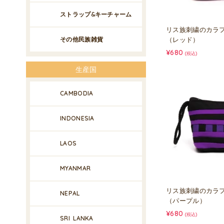
ストラップ&キーチャーム
リス族刺繍のカラ
その他民族雑貨
（レッド）
¥680
(税込)
生産国
CAMBODIA
INDONESIA
LAOS
MYANMAR
リス族刺繍のカラ
NEPAL
（パープル）
¥680
(税込)
SRI LANKA