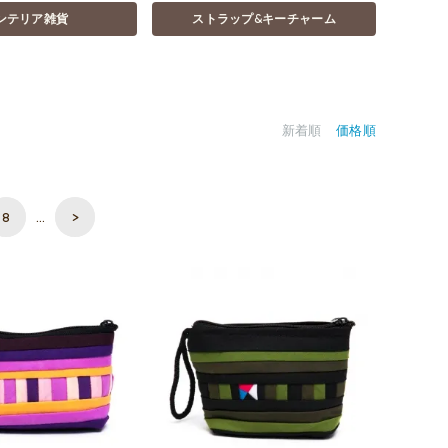
ンテリア雑貨
ストラップ&キーチャーム
新着順
価格順
8
…
>