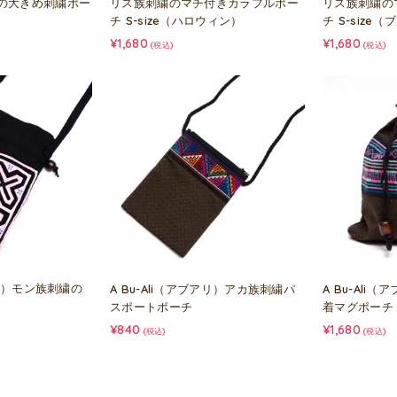
の大きめ刺繍ポー
リス族刺繍のマチ付きカラフルポー
リス族刺繍の
チ S-size（ハロウィン）
チ S-size（
¥1,680
¥1,680
(税込)
(税込)
アリ）モン族刺繍の
A Bu-Ali（アブアリ）アカ族刺繍パ
A Bu-Ali
スポートポーチ
着マグポーチ
¥840
¥1,680
(税込)
(税込)