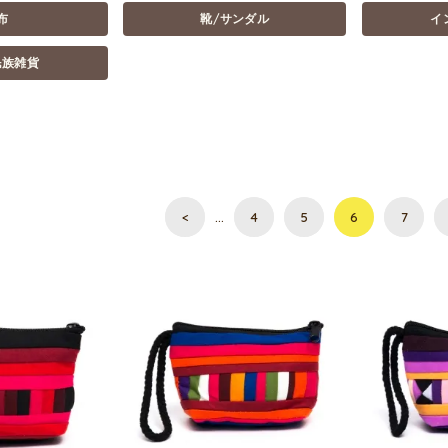
布
靴/サンダル
イ
民族雑貨
<
…
4
5
6
7