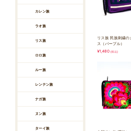
カレン族
ラオ族
リス族 民族刺繍の
リス族
ス（パープル）
¥1,480
(税込)
ロロ族
ルー族
レンテン族
ナガ族
ヌン族
ターイ族