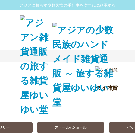
アジアに暮らす少数民族の手仕事を次世代に継承する
タイ雑貨
サリー
ストール/ショール
バッ