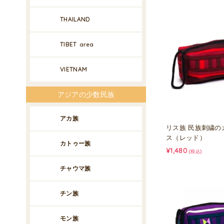
THAILAND
TIBET
area
VIETNAM
アジアの少数民族
アカ族
リス族 民族刺繍の
ス（レッド）
カトゥー族
¥1,480
(税込)
チャウマ族
チン族
モン族