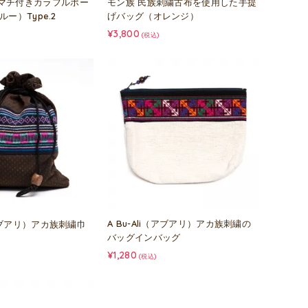
マチ付きカラフルポー
モン族 民族刺繍古布を使用した手提
ブルー）Type.2
げバッグ（オレンジ）
¥3,800
(税込)
A Bu-Ali（アブアリ）アカ族刺繍の
（アブアリ）アカ族刺繍巾
バッグインバッグ
¥1,280
(税込)