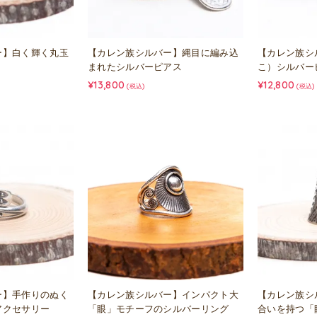
ー】白く輝く丸玉
【カレン族シルバー】縄目に編み込
【カレン族シ
まれたシルバーピアス
こ）シルバー
¥13,800
¥12,800
(税込)
(税込)
ー】手作りのぬく
【カレン族シルバー】インパクト大
【カレン族シ
アクセサリー
「眼」モチーフのシルバーリング
合いを持つ「