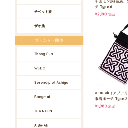
中国モン族(苗族）
チ Type.6
チベット族
¥2,180
(税込)
ザオ族
ブランド・団体
Thong Pua
WSDO
Serendip of Ashiya
A Bu-Ali（アブ
Rangmai
巾着ポーチ Type.2
¥1,980
(税込)
THA NGEN
A Bu-Ali