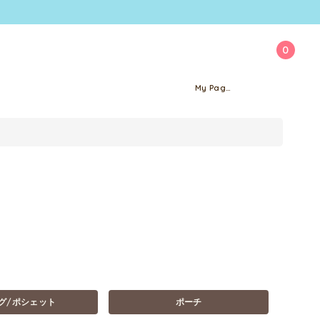
0
My Page
グ/ポシェット
ポーチ