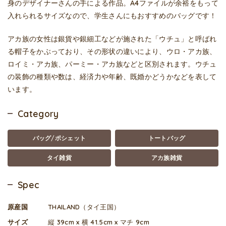
身のデザイナーさんの手による作品。A4ファイルが余裕をもって
入れられるサイズなので、学生さんにもおすすめのバッグです！
アカ族の女性は銀貨や銀細工などが施された「ウチュ」と呼ばれ
る帽子をかぶっており、その形状の違いにより、ウロ・アカ族、
ロイミ・アカ族、パーミー・アカ族などと区別されます。ウチュ
の装飾の種類や数は、経済力や年齢、既婚かどうかなどを表して
います。
Category
バッグ/ポシェット
トートバッグ
タイ雑貨
アカ族雑貨
Spec
原産国
THAILAND（タイ王国）
サイズ
縦 39cm x 横 41.5cm x マチ 9cm