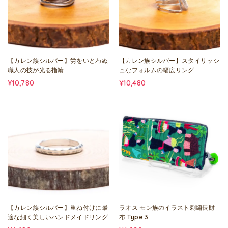
【カレン族シルバー】労をいとわぬ
【カレン族シルバー】スタイリッシ
職人の技が光る指輪
ュなフォルムの幅広リング
¥10,780
¥10,480
【カレン族シルバー】重ね付けに最
ラオス モン族のイラスト刺繍長財
適な細く美しいハンドメイドリング
布 Type.3