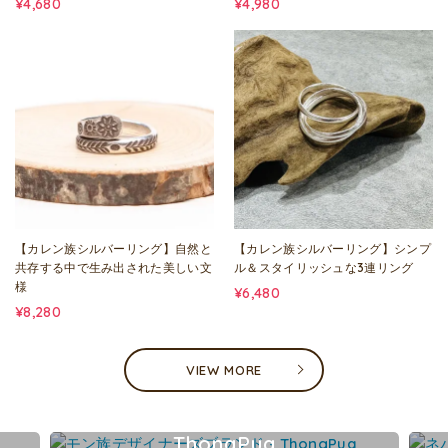
¥4,680
¥4,980
【カレン族シルバーリング】自然と
【カレン族シルバーリング】シンプ
共存する中で生み出された美しい文
ル＆スタイリッシュな3連リング
様
¥6,480
¥8,280
VIEW MORE
ThongPua