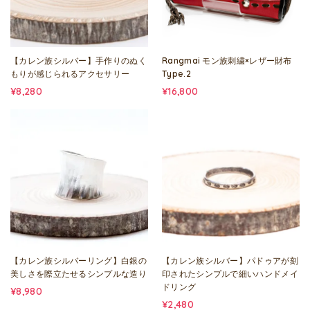
【カレン族シルバー】手作りのぬく
Rangmai モン族刺繍×レザー財布
もりが感じられるアクセサリー
Type.2
¥8,280
¥16,800
【カレン族シルバーリング】白銀の
【カレン族シルバー】パドゥアが刻
美しさを際立たせるシンプルな造り
印されたシンプルで細いハンドメイ
ドリング
¥8,980
¥2,480