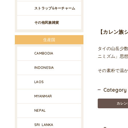
ストラップ&キーチャーム
その他民族雑貨
【カレン族
生産国
タイの山岳少
CAMBODIA
ニミズム」思
INDONESIA
その素朴で温
LAOS
Category
MYANMAR
カレン
NEPAL
SRI LANKA