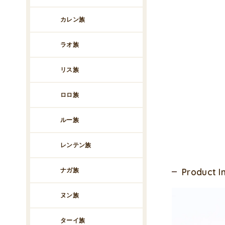
カレン族
ラオ族
リス族
ロロ族
ルー族
レンテン族
ナガ族
Product 
ヌン族
ターイ族