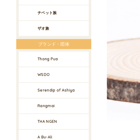
チベット族
ザオ族
ブランド・団体
Thong Pua
WSDO
Serendip of Ashiya
Rangmai
THA NGEN
A Bu-Ali