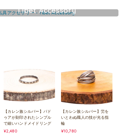
Tibet Accessory
チベット仏具アクセサリー
【カレン族シルバー】パド
【カレン族シルバー】労を
ゥアが刻印されたシンプル
いとわぬ職人の技が光る指
で細いハンドメイドリング
輪
¥2,480
¥10,780