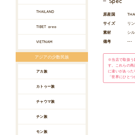
Spec
THAILAND
原産国
TH
サイズ
リン
TIBET
area
素材
シル
備考
---
VIETNAM
アジアの少数民族
※当店で取扱う
す。これらの商
に違いがあった
アカ族
「世界にひとつ
カトゥー族
チャウマ族
チン族
モン族