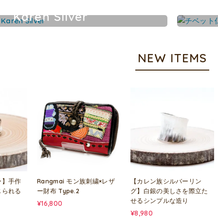
Karen Silver
カレンシルバーアクセサリー
NEW ITEMS
ー】手作
Rangmai モン族刺繍×レザ
【カレン族シルバーリン
じられる
ー財布 Type.2
グ】白銀の美しさを際立た
せるシンプルな造り
¥16,800
¥8,980