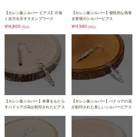
【カレン族シルバー ピアス】力強
【カレン族シルバー】個性的な渦巻
く吉方を示すスタンプワーク
き形状のシルバーピアス
¥14,800
¥14,980
(税込)
(税込)
【カレン族シルバー】幸運をもたら
【カレン族シルバー】パドゥアの花
すパドゥアの花が刻印されたピアス
が刻印された美しいシルバーピアス