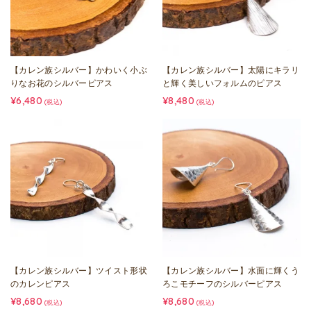
【カレン族シルバー】かわいく小ぶ
【カレン族シルバー】太陽にキラリ
りなお花のシルバーピアス
と輝く美しいフォルムのピアス
¥6,480
¥8,480
(税込)
(税込)
【カレン族シルバー】ツイスト形状
【カレン族シルバー】水面に輝くう
のカレンピアス
ろこモチーフのシルバーピアス
¥8,680
¥8,680
(税込)
(税込)