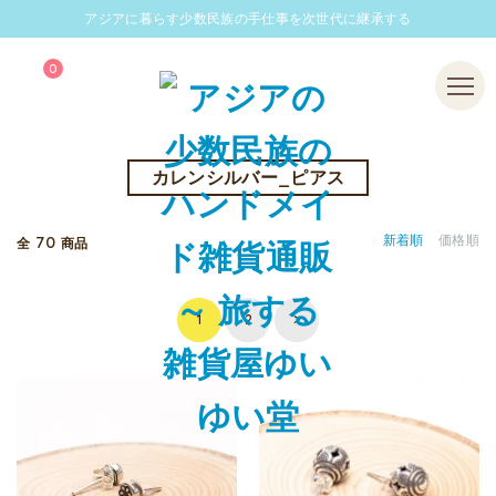
アジアに暮らす少数民族の手仕事を次世代に継承する
0
Menu
カレンシルバー_ピアス
70
新着順
価格順
全
商品
1
2
>