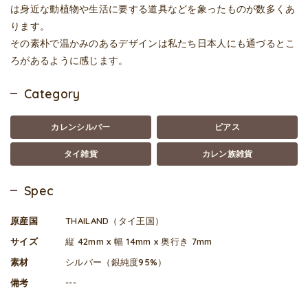
は身近な動植物や生活に要する道具などを象ったものが数多くあ
ります。
その素朴で温かみのあるデザインは私たち日本人にも通づるとこ
ろがあるように感じます。
Category
カレンシルバー
ピアス
タイ雑貨
カレン族雑貨
Spec
原産国
THAILAND（タイ王国）
サイズ
縦 42mm x 幅 14mm x 奥行き 7mm
素材
シルバー（銀純度95%）
備考
---