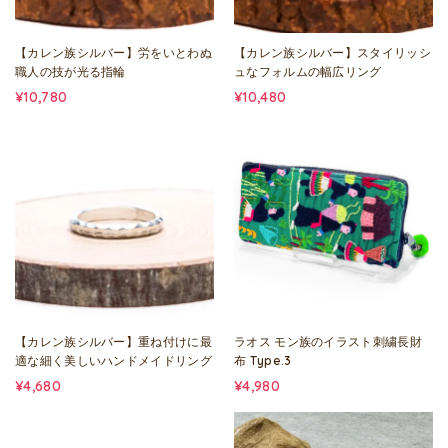
【カレン族シルバー】労をいとわぬ
【カレン族シルバー】スタイリッシ
職人の技が光る指輪
ュなフォルムの幅広リング
¥10,780
¥10,480
【カレン族シルバー】重ね付けに最
ラオス モン族のイラスト刺繍長財
適な細く美しいハンドメイドリング
布 Type.3
¥4,680
¥4,980