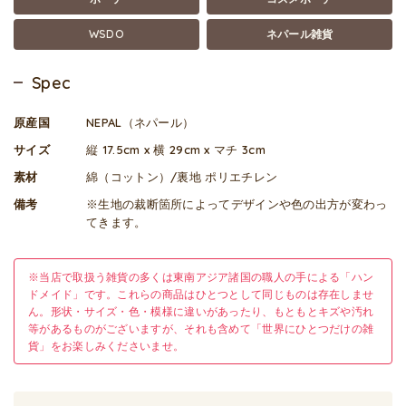
WSDO
ネパール雑貨
Spec
原産国
NEPAL（ネパール）
サイズ
縦 17.5cm x 横 29cm x マチ 3cm
素材
綿（コットン）/裏地 ポリエチレン
備考
※生地の裁断箇所によってデザインや色の出方が変わっ
てきます。
※当店で取扱う雑貨の多くは東南アジア諸国の職人の手による「ハン
ドメイド」です。これらの商品はひとつとして同じものは存在しませ
ん。形状・サイズ・色・模様に違いがあったり、もともとキズや汚れ
等があるものがございますが、それも含めて「世界にひとつだけの雑
貨」をお楽しみくださいませ。