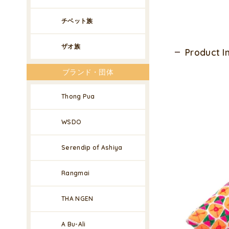
チベット族
ザオ族
Product 
ブランド・団体
Thong Pua
WSDO
Serendip of Ashiya
Rangmai
THA NGEN
A Bu-Ali