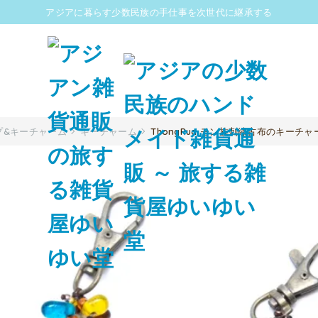
アジアに暮らす少数民族の手仕事を次世代に継承する
プ&キーチャーム
キーチャーム
ThongPua モン族刺繍古布のキーチャー