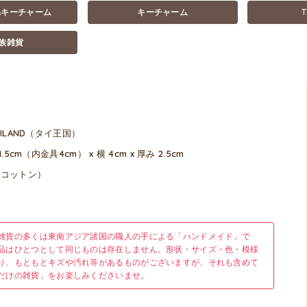
&キーチャーム
キーチャーム
T
族雑貨
AILAND（タイ王国）
1.5cm（内金具4cm） x 横 4cm x 厚み 2.5cm
（コットン）
雑貨の多くは東南アジア諸国の職人の手による「ハンドメイド」で
品はひとつとして同じものは存在しません。形状・サイズ・色・模様
り、もともとキズや汚れ等があるものがございますが、それも含めて
だけの雑貨」をお楽しみくださいませ。