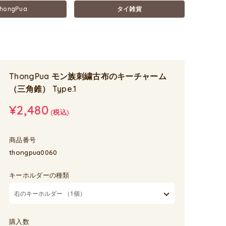
hongPua
タイ雑貨
ThongPua モン族刺繍古布のキーチャーム
（三角錐） Type.1
¥2,480
(税込)
商品番号
thongpua0060
キーホルダーの種類
購入数