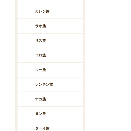
カレン族
ラオ族
リス族
ロロ族
ルー族
レンテン族
ナガ族
ヌン族
ターイ族