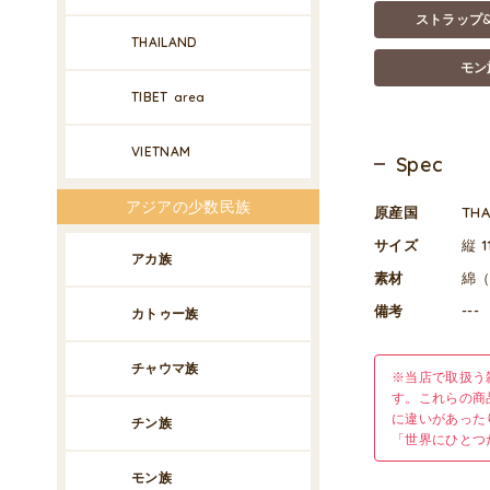
ストラップ
THAILAND
モン
TIBET
area
VIETNAM
Spec
アジアの少数民族
原産国
TH
サイズ
縦 1
アカ族
素材
綿
備考
---
カトゥー族
チャウマ族
※当店で取扱う
す。これらの商
に違いがあった
チン族
「世界にひとつ
モン族