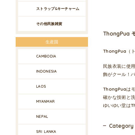
ストラップ&キーチャーム
その他民族雑貨
ThongPu
生産国
ThongPu
CAMBODIA
民族衣装に使
INDONESIA
飾がクール！
LAOS
ThongPu
確かな技術と
MYANMAR
ゆいゆい堂はT
NEPAL
Category
SRI LANKA