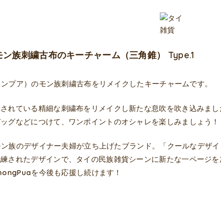
a モン族刺繍古布のキーチャーム（三角錐） Type.1
a（トンプア）のモン族刺繍古布をリメイクしたキーチャームです。
用されている精細な刺繍布をリメイクし新たな息吹を吹き込みまし
バッグなどにつけて、ワンポイントのオシャレを楽しみましょう！
aはモン族のデザイナー夫婦が立ち上げたブランド。「クールなデ
洗練されたデザインで、タイの民族雑貨シーンに新たな一ページを
hongPuaを今後も応援し続けます！