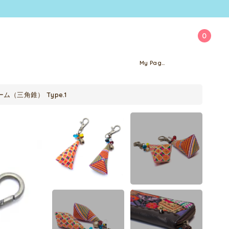
0
My Page
ム（三角錐） Type.1