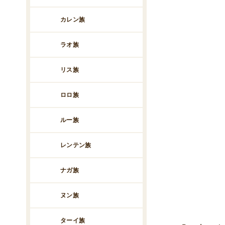
カレン族
ラオ族
リス族
ロロ族
ルー族
レンテン族
ナガ族
ヌン族
ターイ族