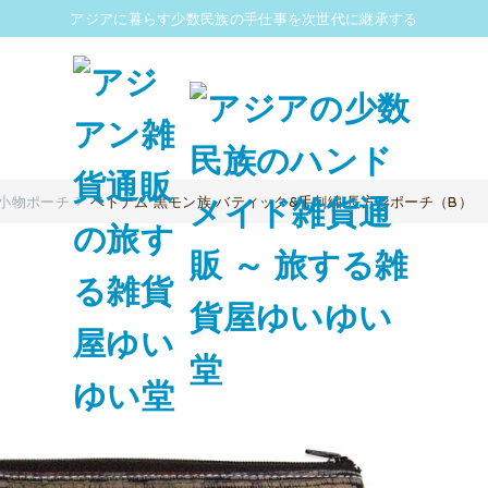
アジアに暮らす少数民族の手仕事を次世代に継承する
小物ポーチ
ベトナム 黒モン族 バティック&手刺繍 長方形ポーチ（B）