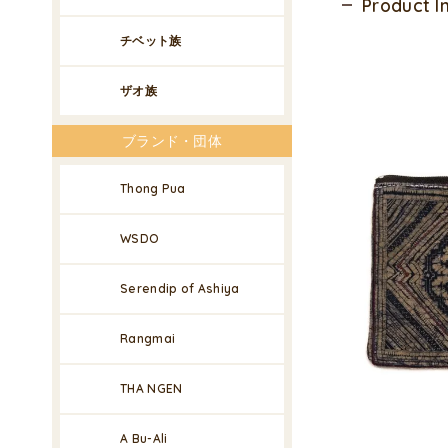
Product 
チベット族
ザオ族
ブランド・団体
Thong Pua
WSDO
Serendip of Ashiya
Rangmai
THA NGEN
A Bu-Ali