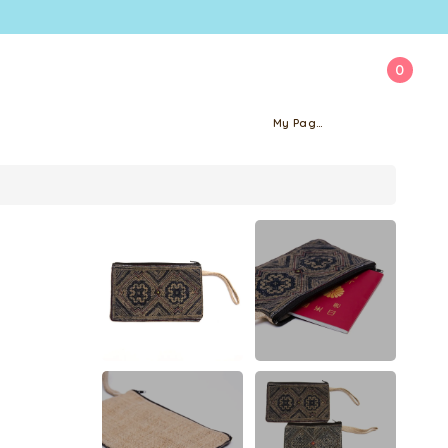
0
My Page