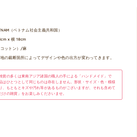
ETNAM（ベトナム社会主義共和国）
1cm x 横 18cm
コットン）/麻
生地の裁断箇所によってデザインや色の出方が変わってきます。
雑貨の多くは東南アジア諸国の職人の手による「ハンドメイド」で
品はひとつとして同じものは存在しません。形状・サイズ・色・模様
り、もともとキズや汚れ等があるものがございますが、それも含めて
だけの雑貨」をお楽しみくださいませ。