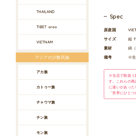
THAILAND
Spec
TIBET
area
原産国
VI
サイズ
縦 1
VIETNAM
素材
綿（
備考
※
アジアの少数民族
アカ族
※当店で取扱う
す。これらの商
に違いがあった
カトゥー族
「世界にひとつ
チャウマ族
チン族
モン族