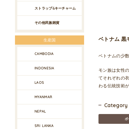
ストラップ&キーチャーム
その他民族雑貨
ベトナム 黒
生産国
CAMBODIA
ベトナムの少
INDONESIA
モン族は女性
てそれぞれの
LAOS
わる伝統技術
MYANMAR
Category
NEPAL
ポ
SRI LANKA