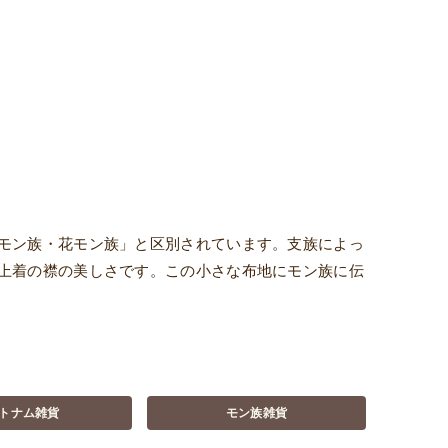
モン族・花モン族」と区別されています。支族によっ
上着の襟の美しさです。この小さな布地にモン族に伝
トナム雑貨
モン族雑貨