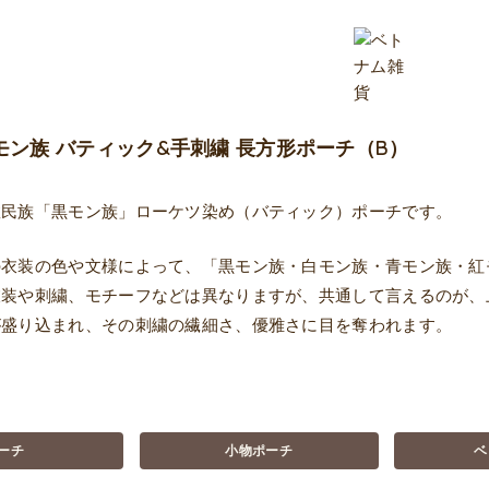
モン族 バティック&手刺繍 長方形ポーチ（B）
数民族「黒モン族」ローケツ染め（バティック）ポーチです。
の衣装の色や文様によって、「黒モン族・白モン族・青モン族・紅
衣装や刺繍、モチーフなどは異なりますが、共通して言えるのが、
が盛り込まれ、その刺繍の繊細さ、優雅さに目を奪われます。
ーチ
小物ポーチ
ベ