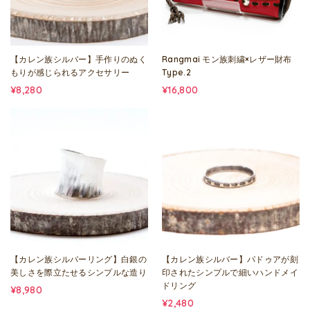
【カレン族シルバー】手作りのぬく
Rangmai モン族刺繍×レザー財布
もりが感じられるアクセサリー
Type.2
¥8,280
¥16,800
【カレン族シルバーリング】白銀の
【カレン族シルバー】パドゥアが刻
美しさを際立たせるシンプルな造り
印されたシンプルで細いハンドメイ
ドリング
¥8,980
¥2,480