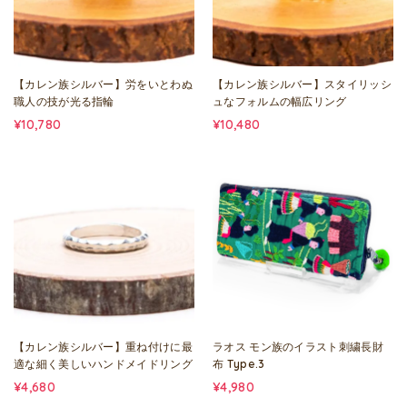
【カレン族シルバー】労をいとわぬ
【カレン族シルバー】スタイリッシ
職人の技が光る指輪
ュなフォルムの幅広リング
¥10,780
¥10,480
【カレン族シルバー】重ね付けに最
ラオス モン族のイラスト刺繍長財
適な細く美しいハンドメイドリング
布 Type.3
¥4,680
¥4,980