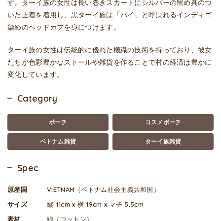
す。ターイ族の女性は長い巻きスカートにシルバーの留め具のつ
いた上着を着用し、黒ターイ族は「パイ」と呼ばれるインディゴ
染めのヘッドカフを身につけます。
ターイ族の女性は伝統的に優れた機織の技術を持っており、彼女
たちが色彩豊かなストールや雑貨を作ることで村の経済は豊かに
変化しています。
Category
ポーチ
コスメポーチ
ベトナム雑貨
ターイ族雑貨
Spec
原産国
VIETNAM（ベトナム社会主義共和国）
サイズ
縦 11cm x 横 19cm x マチ 5.5cm
素材
綿（コットン）