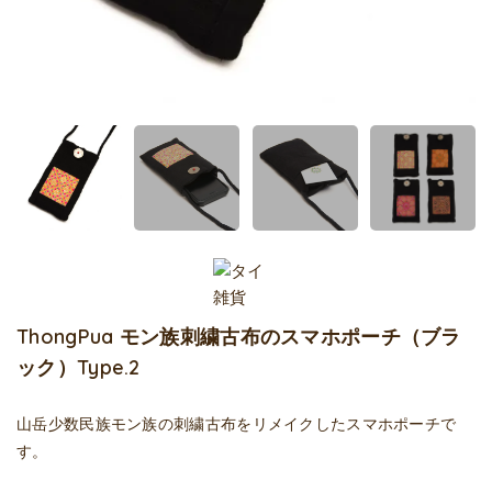
ThongPua モン族刺繍古布のスマホポーチ（ブラ
ック）Type.2
山岳少数民族モン族の刺繍古布をリメイクしたスマホポーチで
す。