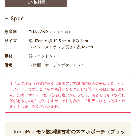
モン族雑貨
Spec
原産国
THAILAND（タイ王国）
サイズ
縦 17cm x 横 10.5cm x 厚み 1cm
（ネックストラップ長さ）約122cm
素材
綿（コットン）
備考
（背面）オープンポケット x 1
※当店で取扱う雑貨の多くは東南アジア諸国の職人の手による「ハン
ドメイド」です。これらの商品はひとつとして同じものは存在しませ
ん。形状・サイズ・色・模様に違いがあったり、もともとキズや汚れ
等があるものがございますが、それも含めて「世界にひとつだけの雑
貨」をお楽しみくださいませ。
ThongPua モン族刺繍古布のスマホポーチ（ブラッ