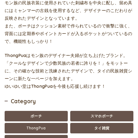
モン族の民族衣装に使用されていた刺繍布を中央に配し、留め具
にはミャンマーの古銭を使用するなど、デザイナーのこだわりが
反映されたデザインとなっています。
また、ポーチはクッション素材で作られているので衝撃に強く、
背面には定期券やポイントカードが入るポケットがついているの
で、機能性もしっかり！
ThongPuaはモン族のデザイナー夫婦が立ち上げたブランド。
「クールなデザインで少数民族の若者に誇りを！」をモットー
に、その確かな技術と洗練されたデザインで、タイの民族雑貨シ
ーンに新たな一ページを加えます。
ゆいゆい堂はThongPuaを今後も応援し続けます！
Category
ポーチ
スマホポーチ
ThongPua
タイ雑貨