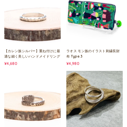
【カレン族シルバー】重ね付けに最
ラオス モン族のイラスト刺繍長財
適な細く美しいハンドメイドリング
布 Type.3
¥4,680
¥4,980