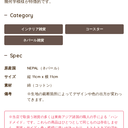
幾何学模様が特徴的です。
Category
インテリア雑貨
コースター
ネパール雑貨
Spec
原産国
NEPAL（ネパール）
サイズ
縦 11cm x 横 11cm
素材
綿（コットン）
備考
※生地の裁断箇所によってデザインや色の出方が変わっ
てきます。
※当店で取扱う雑貨の多くは東南アジア諸国の職人の手による「ハン
ドメイド」です。これらの商品はひとつとして同じものは存在しませ
ん。形状・サイズ・色・模様に違いがあったり、もともとキズや汚れ