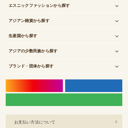
エスニックファッション
から探す
アジアン雑貨
から探す
生産国
から探す
アジアの少数民族
から探す
ブランド・団体
から探す
instagram
f
LI
お支払い方法について