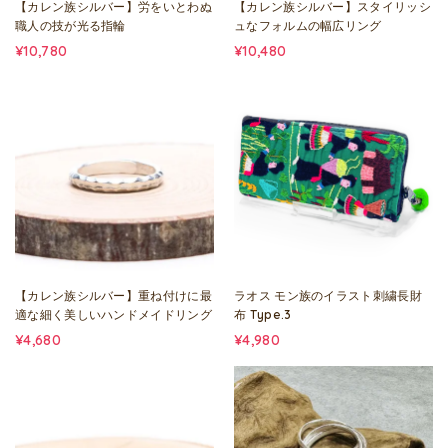
【カレン族シルバー】労をいとわぬ
【カレン族シルバー】スタイリッシ
職人の技が光る指輪
ュなフォルムの幅広リング
¥10,780
¥10,480
【カレン族シルバー】重ね付けに最
ラオス モン族のイラスト刺繍長財
適な細く美しいハンドメイドリング
布 Type.3
¥4,680
¥4,980